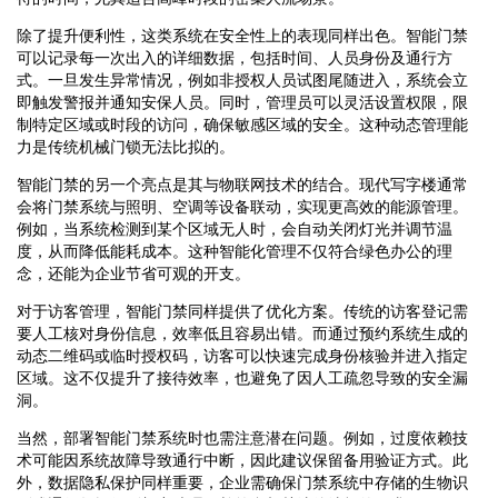
除了提升便利性，这类系统在安全性上的表现同样出色。智能门禁
可以记录每一次出入的详细数据，包括时间、人员身份及通行方
式。一旦发生异常情况，例如非授权人员试图尾随进入，系统会立
即触发警报并通知安保人员。同时，管理员可以灵活设置权限，限
制特定区域或时段的访问，确保敏感区域的安全。这种动态管理能
力是传统机械门锁无法比拟的。
智能门禁的另一个亮点是其与物联网技术的结合。现代写字楼通常
会将门禁系统与照明、空调等设备联动，实现更高效的能源管理。
例如，当系统检测到某个区域无人时，会自动关闭灯光并调节温
度，从而降低能耗成本。这种智能化管理不仅符合绿色办公的理
念，还能为企业节省可观的开支。
对于访客管理，智能门禁同样提供了优化方案。传统的访客登记需
要人工核对身份信息，效率低且容易出错。而通过预约系统生成的
动态二维码或临时授权码，访客可以快速完成身份核验并进入指定
区域。这不仅提升了接待效率，也避免了因人工疏忽导致的安全漏
洞。
当然，部署智能门禁系统时也需注意潜在问题。例如，过度依赖技
术可能因系统故障导致通行中断，因此建议保留备用验证方式。此
外，数据隐私保护同样重要，企业需确保门禁系统中存储的生物识