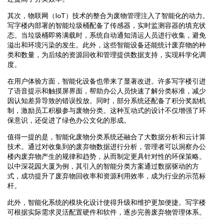
其次，物联网（IoT）技术的整合为废物管理注入了智能化的动力。
写字楼内部署的智能垃圾桶配备了传感器，实时监测容器的填充状
态。当垃圾桶即将满载时，系统自动通知清运人员进行收集，避免
溢出和环境污染的发生。此外，这些智能设备还能统计废弃物的种
类和数量，为后续的资源回收和管理提供数据支持，实现科学化调
度。
在用户体验方面，智能化设备也带来了显著改进。许多写字楼引进
了语音提示和触摸屏界面，帮助办公人员快速了解分类标准，减少
因认知差异导致的错误投放。同时，部分系统还配备了积分奖励机
制，激励员工积极参与废物分类。这种互动式的设计不仅增强了环
保意识，还促进了绿色办公文化的形成。
值得一提的是，智能化废物分类系统还融合了大数据分析和云计算
技术。通过对收集到的废弃物数据进行分析，管理者可以洞察办公
楼内废弃物产生的规律和趋势，从而制定更具针对性的环保策略。
以中深花园大厦为例，其引入的智能分类方案通过数据驱动的方
式，成功提升了废弃物回收率和资源利用效率，成为行业的示范标
杆。
此外，智能化系统的模块化设计使得升级和维护更加便捷。写字楼
可根据实际需求灵活配置硬件和软件，逐步完善废弃物管理体系。