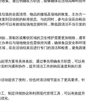
时收集。通过明确双方职责，能够确保在活动高峰时段环
及垃圾的全面清理、物品的撤场及场地的恢复。主办方一
恢复到活动前的标准状态。与此同时，参与企业应自检自
协作可以有效缩短场地交接时间，降低因清洁不当引发的
例如，茶歇区或餐饮区域的卫生维护需要更加细致，通常
主办单位与场地物业也需保持沟通，确保食品安全和环境
区域，应在活动结束后进行专门的清洁和检查，避免因液
急处理方案等具体条款。通过事先明确各方职责，可以有
方实时沟通和协作，提升清洁工作的响应速度和执行质
办活动提供了便利，但也对清洁细节提出了更高要求。针
分工、制定详细协议和利用现代管理工具，可以有效提升
续优化。