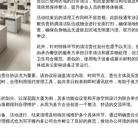
责自己使用区域的日常清洁，包括桌面整洁和垃圾及
境依然保持整洁，提升参会人员的整体体验感。
活动结束后的清理工作同样不容忽视。此阶段通常涉
般负责协调清洁队伍或物业进行全面打扫，确保场地
查，确保自身物品无遗留且区域无明显污渍。双方的
争议。
此外，针对特殊环节的清洁责任划分也需予以关注。
由承办餐饮的服务方承担日常清洁和废弃物处理，但
卫生符合规范。类似的，使用电子设备或展示材料的
体或灰尘影响设备正常运行。
洁责任协议尤为重要。该协议应涵盖清洁内容、时间节点、责任主体及应
同时，合理利用现代管理工具，如共享日程表和即时通讯软件，有助于各
任的划分。以深花园大厦为例，其多功能会议室和开放空间设计为联合举
角落都得到合理维护，从而为多方企业创造一个整洁、舒适的交流环境。
准备、活动进行、结束清理及特殊区域维护多个具体环节。通过明确责任
管理模式也为写字楼内多公司合作树立了良好的典范，推动办公环境的持